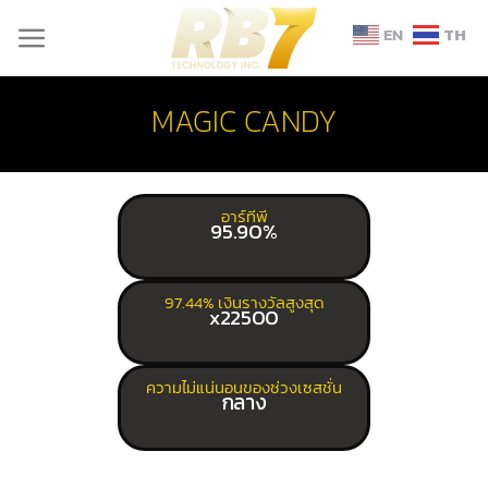
EN
TH
MAGIC CANDY
อาร์ทีพี
95.90%
97.44% เงินรางวัลสูงสุด
x22500
ความไม่แน่นอนของช่วงเซสชั่น
กลาง