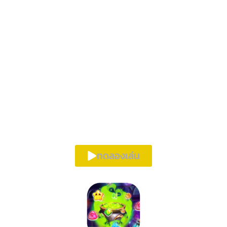
ทดลองเล่น