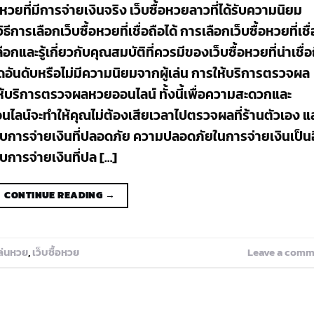
หวยที่มีการจ่ายเงินจริง เว็บซื้อหวยลาวที่ได้รับความนิยม
การเลือกเว็บซื้อหวยที่เชื่อถือได้ การเลือกเว็บซื้อหวยที่เชื่
เลือกและรู้เกี่ยวกับคุณสมบัติที่ควรมีของเว็บซื้อหวยที่น่าเชื่อ
รจัดอันดับหรือไม่มีความนิยมจากผู้เล่น การให้บริการตรวจผล
รให้บริการตรวจผลหวยออนไลน์ ทั้งนี้เพื่อความสะดวกและ
ลน์จะทำให้คุณไม่ต้องเสียเวลาไปตรวจผลที่ร้านตัวเอง แ
บบการจ่ายเงินที่ปลอดภัย ความปลอดภัยในการจ่ายเงินเป็น
บบการจ่ายเงินที่ปล […]
CONTINUE READING
→
ล่นหวย
,
เว็บซื้อหวย
Leave a comm